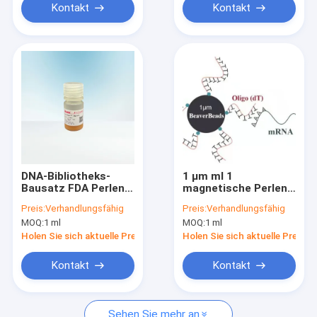
Kontakt
Kontakt
DNA-Bibliotheks-
1 μm ml 1
Bausatz FDA Perlen
magnetische Perlen
μM 100mL 2,8 Oligo
verbunden mit Oligo
Preis:
Verhandlungsfähig
Preis:
Verhandlungsfähig
Papierlösekorotrones
Papierlösekorotron
MOQ:
1 ml
MOQ:
1 ml
magnetischer
Holen Sie sich aktuelle Preis
Holen Sie sich aktuelle Preis
Kontakt
Kontakt
Sehen Sie mehr an