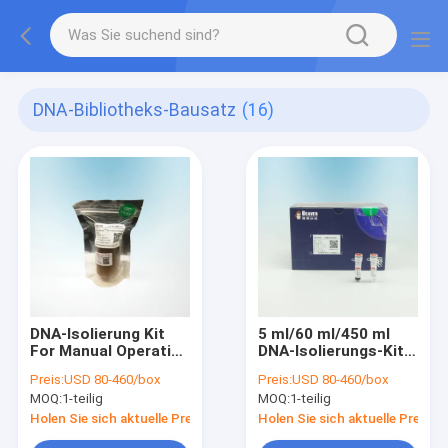
DNA-Bibliotheks-Bausatz
(16)
DNA-Isolierung Kit
5 ml/60 ml/450 ml
For Manual Operation
DNA-Isolierungs-Kit
And automatisierte
For DNA-Bibliotheks-
Preis:
USD 80-460/box
Preis:
USD 80-460/box
das Pipettieren von
Gebäude
MOQ:
1-teilig
MOQ:
1-teilig
Arbeitsplätzen
Holen Sie sich aktuelle Preis
Holen Sie sich aktuelle Preis