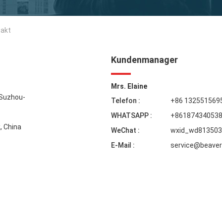
takt
Kundenmanager
Mrs. Elaine
 Suzhou-
Telefon :
+86 132551569
WHATSAPP :
+86187434053
, China
WeChat :
wxid_wd813503
E-Mail :
service@beaver