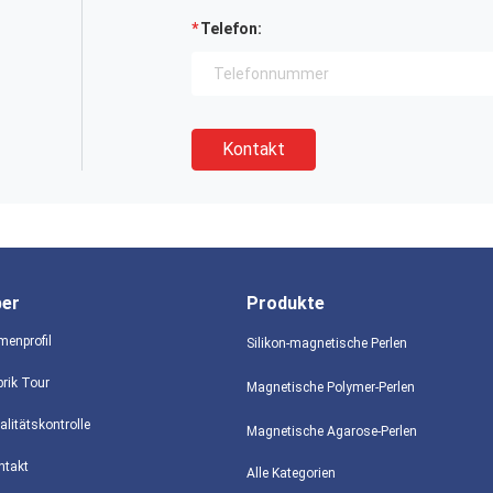
Telefon:
Kontakt
ber
Produkte
menprofil
Silikon-magnetische Perlen
brik Tour
Magnetische Polymer-Perlen
alitätskontrolle
Magnetische Agarose-Perlen
ntakt
Alle Kategorien