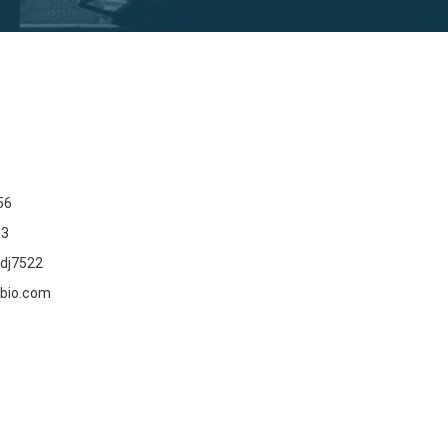
56
83
dj7522
bio.com