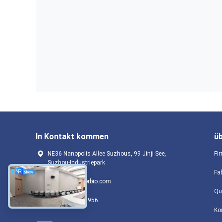
In Kontakt kommen
ü
NE36 Nanopolis Allee Suzhous, 99 Jinji See,
Fir
Suzhou-Industriepark
Fa
service@beaverbio.com
Qu
+86 13255156956
Ko