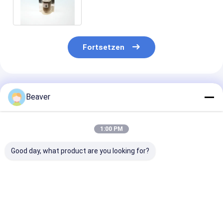
Arbeitsplätzen
Fortsetzen
Empfohlene Produkte
Beaver
1:00 PM
Good day, what product are you looking for?
μm 2 ml 2,8 nehmen
μm 2 ml 1 nehmen
DNA-Select-
Oligo magnetische
Oligo magnetische
Isolierungskit 
Perlen
Perlen
den Aufbau vo
Papierlösekorotrones
Papierlösekorotrones
Bibliotheken,
hohe Qualität mRNA
hohe Qualität mRNA
Unterstützun
Bestpreis
Bestpreis
Bestprei