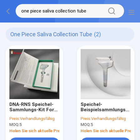
One Piece Saliva Collection Tube
(2)
DNA-RNS Speichel-
Speichel-
Sammlungs-Kit For
Beispielsammlungs-
Collecting Saliva
Ausrüstungen für
Preis:
Verhandlungsfähig
Preis:
Verhandlungsfähig
Samples-gebundenes
das Sammeln des
MOQ:
5
MOQ:
5
Buch, kundengerecht
Speichel-
Beispieltaschenbuchs,
Holen Sie sich aktuelle Preis
Holen Sie sich aktuelle Preis
kundengerecht