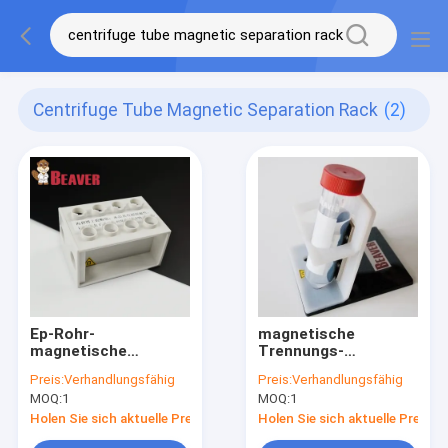
Centrifuge Tube Magnetic Separation Rack
(2)
Ep-Rohr-
magnetische
magnetische
Trennungs-
Trennungs-Gestell
vongestell 50 ml für
Preis:
Verhandlungsfähig
Preis:
Verhandlungsfähig
2/15 für schnellen
schnellen
MOQ:
1
MOQ:
1
Handbetrieb
Handbetrieb
Holen Sie sich aktuelle Preis
Holen Sie sich aktuelle Preis