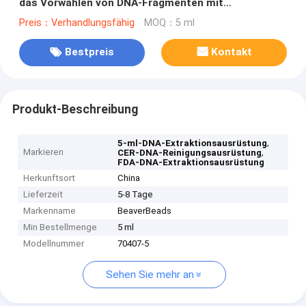
das Vorwählen von DNA-Fragmenten mit
spezifischer Größe
Preis：Verhandlungsfähig
MOQ：5 ml
Bestpreis
Kontakt
Produkt-Beschreibung
,
5-ml-DNA-Extraktionsausrüstung
Markieren
,
CER-DNA-Reinigungsausrüstung
FDA-DNA-Extraktionsausrüstung
Herkunftsort
China
Lieferzeit
5-8 Tage
Markenname
BeaverBeads
Min Bestellmenge
5 ml
Modellnummer
70407-5
Sehen Sie mehr an