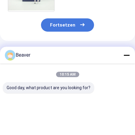
Fragmenten mit spezifischer
Größe
Fortsetzen
Empfohlene Produkte
Beaver
10:15 AM
Good day, what product are you looking for?
μm 2 ml 2,8 nehmen
μm 2 ml 1 nehmen
DNA-Select-
Oligo magnetische
Oligo magnetische
Isolierungskit 
Perlen
Perlen
den Aufbau vo
Papierlösekorotrones
Papierlösekorotrones
Bibliotheken,
hohe Qualität mRNA
hohe Qualität mRNA
Unterstützun
Bestpreis
Bestpreis
Bestprei
gefangen
gefangen