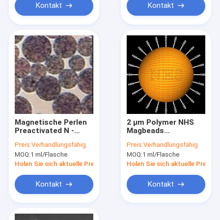
Kontakt
Kontakt
Magnetische Perlen
2 μm Polymer NHS
Preactivated N -
Magbeads
Hydroxyl-
Preactivated 10
Preis:
Verhandlungsfähig
Preis:
Verhandlungsfähig
Succinimide-
mg/ml 50 ml
MOQ:
1 ml/Flasche
MOQ:
1 ml/Flasche
Nanoparticle
Agarose NHSs
Holen Sie sich aktuelle Preis
Holen Sie sich aktuelle Preis
Kontakt
Kontakt