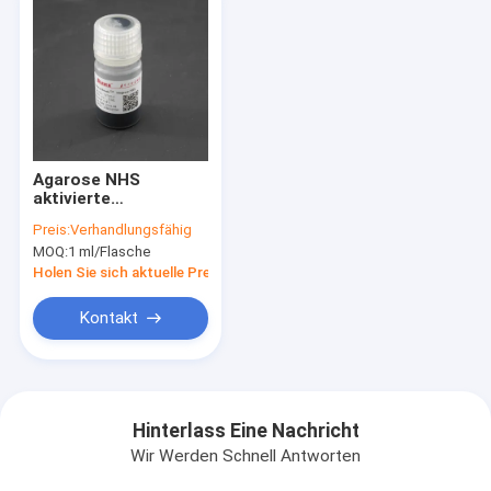
Agarose NHS
aktivierte
magnetische Perlen
Preis:
Verhandlungsfähig
Preactivated N -
MOQ:
1 ml/Flasche
Hydroxyl-
Succinimide-
Holen Sie sich aktuelle Preis
Nanoparticle
Kontakt
Hinterlass Eine Nachricht
Wir Werden Schnell Antworten