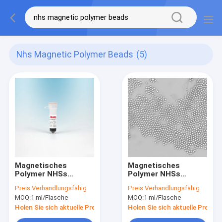
Nhs Magnetic Polymer Beads
(5)
Magnetisches
Magnetisches
Polymer NHSs
Polymer NHSs
bördelt Preactivated
bördelt μm
Preis:
Verhandlungsfähig
Preis:
Verhandlungsfähig
N - Hydroxyl-
Preactivated 2 10
MOQ:
1 ml/Flasche
MOQ:
1 ml/Flasche
Succinimide-
mg/ml 5 ml
Nanoparticle 2 μm
Holen Sie sich aktuelle Preis
Holen Sie sich aktuelle Preis