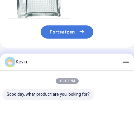
Platte Elisa Plates 96
Fortsetzen
Empfohlene Produkte
Kevin
10:10 PM
Good day, what product are you looking for?
μL 200 pipettieren
Klare Flasche der
Rohr-sind kon
Spitzen, die
Zentrifugen-250mL
untere
medizinisches
für umfangreiche
medizinisches
Laborverbrauchsmaterialien
Beispielsammlung
Laborverbrauc