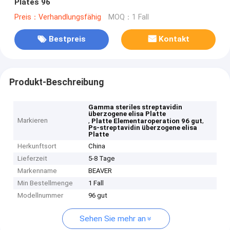
Plates 96
Preis：Verhandlungsfähig
MOQ：1 Fall
Bestpreis
Kontakt
Produkt-Beschreibung
Gamma steriles streptavidin
überzogene elisa Platte
Markieren
,
,
Platte Elementaroperation 96 gut
Ps-streptavidin überzogene elisa
Platte
Herkunftsort
China
Lieferzeit
5-8 Tage
Markenname
BEAVER
Min Bestellmenge
1 Fall
Modellnummer
96 gut
Sehen Sie mehr an