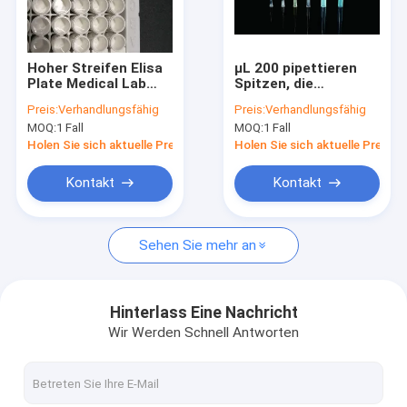
VR Show
Über uns
Hoher Streifen Elisa
μL 200 pipettieren
Plate Medical Lab
Spitzen, die
Fabrik-Ausflug
Consumables FDA
medizinisches
Preis:
Verhandlungsfähig
Preis:
Verhandlungsfähig
der
Laborverbrauchsmaterial
MOQ:
1 Fall
MOQ:
1 Fall
Schwergängigkeits-
gebauscht Nicht-
Qualitätskontrolle
8x12
filterten
Holen Sie sich aktuelle Preis
Holen Sie sich aktuelle Preis
Treten Sie mit uns in Verbindung
Kontakt
Kontakt
Fordern Sie ein Zitat
Sehen Sie mehr an
Silikon-magnetische Perlen
Hinterlass Eine Nachricht
Wir Werden Schnell Antworten
Magnetische Polymer-Perlen
Magnetische Agarose-Perlen