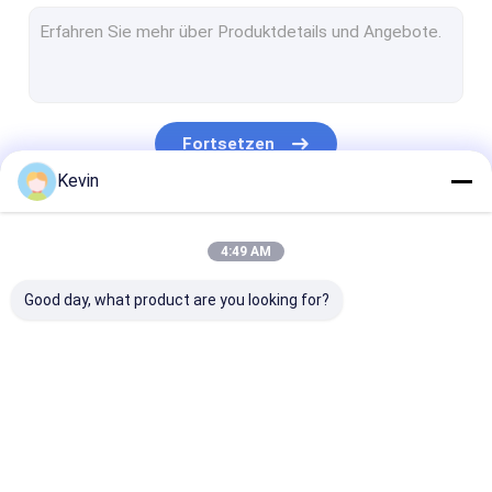
Magnetische Perlen Streptavidin
NHS aktivierte magnetische Perlen
Magnetische Perlen für Immunopräzipitation
Fortsetzen
Magnetische Perlen-Protein-Reinigung
Kevin
Nukleinsäure-Extraktions-Ausrüstungen
Unsere Kategorien
4:49 AM
DNA-Bibliotheks-Bausatz
Good day, what product are you looking for?
Magnetische Trennungs-Gestell
Beispielsammlungs-Ausrüstungen
Zellkultur-Verbrauchsmaterialien
Silikon-magnetische
Magnetische
Magnetische
Medizinisches Laborverbrauchsmaterialien
Perlen
Polymer-Perlen
Agarose-Perle