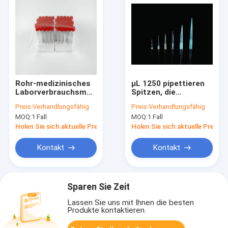
Rohr-medizinisches
μL 1250 pipettieren
Laborverbrauchsmaterial-
Spitzen, die
konische die
medizinisches
Preis:
Verhandlungsfähig
Preis:
Verhandlungsfähig
Unterseite der
Laborverbrauchsmaterial
MOQ:
1 Fall
MOQ:
1 Fall
Zentrifugen-15mL
gebauscht verlängert
beanspruchte
Nicht-filterten
Holen Sie sich aktuelle Preis
Holen Sie sich aktuelle Preis
steriles eingesackt
stark
Kontakt
Kontakt
Sparen Sie Zeit
Lassen Sie uns mit Ihnen die besten
Produkte kontaktieren.