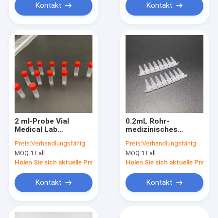
Kontakt
Kontakt
2 ml-Probe Vial
0.2mL Rohr-
Medical Lab
medizinisches
Consumables Sterile
Laborverbrauchsmaterial
Preis:
Verhandlungsfähig
Preis:
Verhandlungsfähig
klares hohes Rohr
MOQ:
1 Fall
MOQ:
1 Fall
PCR 8-Strip keine
Abdeckung
Holen Sie sich aktuelle Preis
Holen Sie sich aktuelle Preis
Kontakt
Kontakt