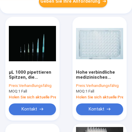
Geben Sie Ihre Anforderung
μL 1000 pipettieren
Hohe verbindliche
Spitzen, die
medizinisches
medizinisches
Laborverbrauchsmaterial
Preis:
Verhandlungsfähig
Preis:
Verhandlungsfähig
Laborverbrauchsmaterialien
96 gut Elisa Plate
MOQ:
1 Fall
MOQ:
1 Fall
gebauscht Nicht-
filterten
Holen Sie sich aktuelle Preis
Holen Sie sich aktuelle Preis
Kontakt
Kontakt