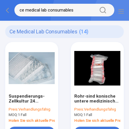
Ce Medical Lab Consumables
(14)
Suspendierungs-
Rohr-sind konische
Zellkultur 24
untere medizinisches
überziehen gut
Laborverbrauchsmaterial
Preis:
Verhandlungsfähig
Preis:
Verhandlungsfähig
medizinisches die
der Zentrifugen-
MOQ:
1 Fall
MOQ:
1 Fall
sterilen
15mL steril sperrig
Laborverbrauchsmaterialien
Holen Sie sich aktuelle Preis
Holen Sie sich aktuelle Preis