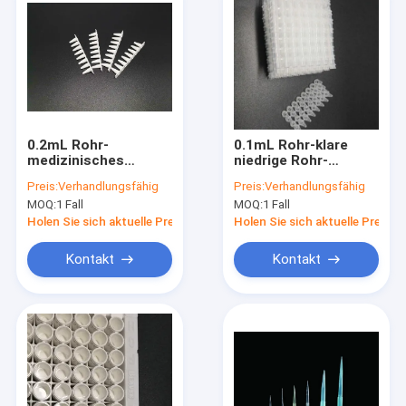
0.2mL Rohr-
0.1mL Rohr-klare
medizinisches
niedrige Rohr-
Laborverbrauchsmaterial-
medizinisches
Preis:
Verhandlungsfähig
Preis:
Verhandlungsfähig
weißes hohes Rohr
Laborverbrauchsmaterial
MOQ:
1 Fall
MOQ:
1 Fall
PCR 8-Strip keine
PCR 8-Strip keine
Abdeckung
Abdeckung
Holen Sie sich aktuelle Preis
Holen Sie sich aktuelle Preis
Kontakt
Kontakt
Haus
Produkte
Videos