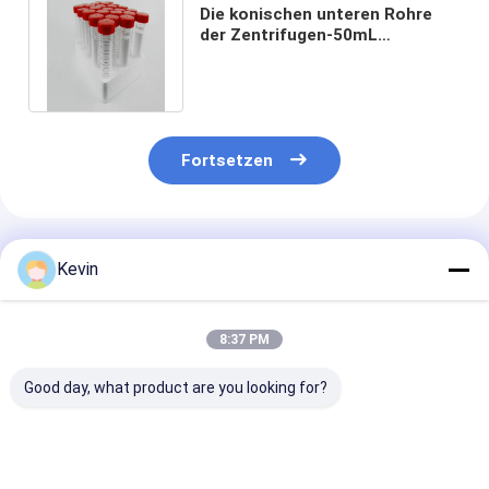
Die konischen unteren Rohre
der Zentrifugen-50mL
beanspruchten steriles
eingesackt stark
Fortsetzen
Empfohlene Produkte
Kevin
8:37 PM
Good day, what product are you looking for?
μL 200 pipettieren
Klare Flasche der
Rohr-sind kon
Spitzen, die
Zentrifugen-250mL
untere