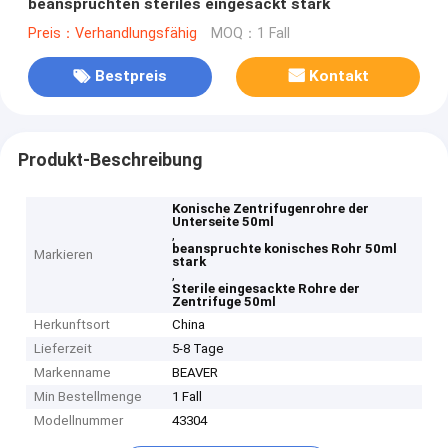
beanspruchten steriles eingesackt stark
Preis：Verhandlungsfähig
MOQ：1 Fall
Bestpreis
Kontakt
Produkt-Beschreibung
Konische Zentrifugenrohre der
Unterseite 50ml
,
beanspruchte konisches Rohr 50ml
Markieren
stark
,
Sterile eingesackte Rohre der
Zentrifuge 50ml
Herkunftsort
China
Lieferzeit
5-8 Tage
Markenname
BEAVER
Min Bestellmenge
1 Fall
Modellnummer
43304