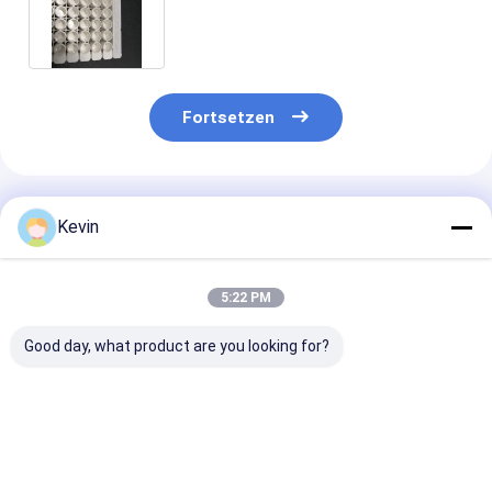
Schwergängigkeits-8x12
Fortsetzen
Empfohlene Produkte
Kevin
5:22 PM
Good day, what product are you looking for?
μL 200 pipettieren
Klare Flasche der
Rohr-sind kon
Spitzen, die
Zentrifugen-250mL
untere
medizinisches
für umfangreiche
medizinisches
Laborverbrauchsmaterialien
Beispielsammlung
Laborverbrauc