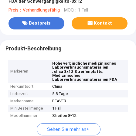
FDA der Schwergängigkeits-8x12
Preis：Verhandlungsfähig
MOQ：1 Fall
Bestpreis
Kontakt
Produkt-Beschreibung
Hohe verbindliche medizinisches
Laborverbrauchsmaterialien
Markieren
,
,
elisa 8x12 Streifenplatte
Medizinisches
Laborverbrauchsmaterialien FDA
Herkunftsort
China
Lieferzeit
5-8 Tage
Markenname
BEAVER
Min Bestellmenge
1 Fall
Modellnummer
Streifen 8*12
Sehen Sie mehr an