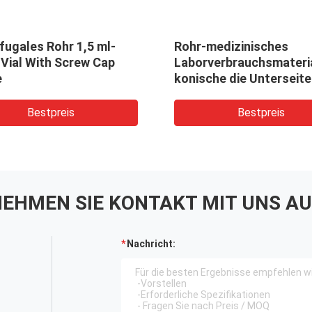
fugales Rohr 1,5 ml-
Rohr-medizinisches
 Vial With Screw Cap
Laborverbrauchsmateri
e
konische die Unterseite
Zentrifugen-15mL
beanspruchte steriles
Bestpreis
Bestpreis
eingesackt stark
EHMEN SIE KONTAKT MIT UNS AU
Nachricht: