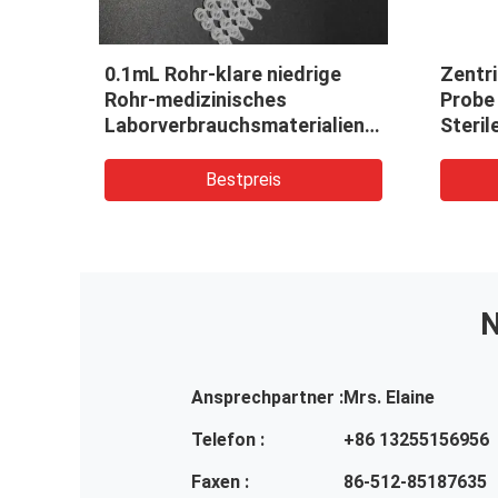
PCR
0.1mL Rohr-klare niedrige
Zentri
Rohr-medizinisches
Probe
Laborverbrauchsmaterialien
Steril
PCR 8-Strip keine Abdeckung
Bestpreis
N
Ansprechpartner :
Mrs. Elaine
Telefon :
+86 13255156956
Faxen :
86-512-85187635