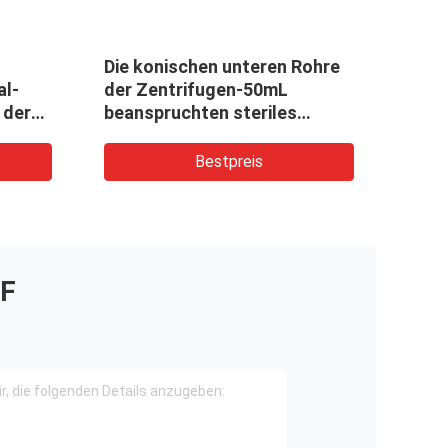
Die konischen unteren Rohre
2 ml
al-
der Zentrifugen-50mL
Cons
 der
beanspruchten steriles
eingesackt stark
Bestpreis
F