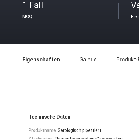
1 Fall
V
MOQ
Pre
Eigenschaften
Galerie
Produkt-
Technische Daten
Produktname:
Serologisch pipettiert
Sterilisation:
Elementaroperation/Gamma steril