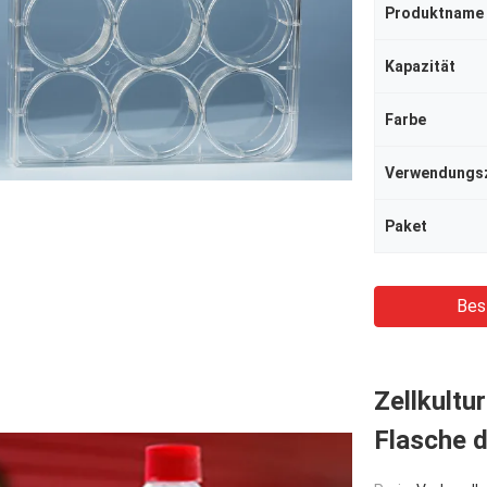
Produktname
Kapazität
Farbe
Verwendungs
Paket
Bes
Zellkultu
Flasche d