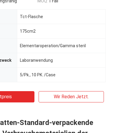
ngsfähig
MOQ:
1 Fall
Tct-Flasche
175cm2
Elementaroperation/Gamma steril
zweck
Laboranwendung
5/Pk., 10 PK. /Case
tpreis
Wir Reden Jetzt.
latten-Standard-verpackende