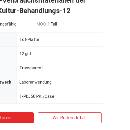
r-Verbrauchsmaterialien der
ultur-Behandlungs-12
ngsfähig
MOQ:
1 Fall
Tct-Platte
12 gut
Transparent
zweck
Laboranwendung
1/Pk., 50 PK. /Case
tpreis
Wir Reden Jetzt.