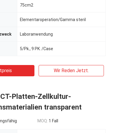
75cm2
Elementaroperation/Gamma steril
zweck
Laboranwendung
5/Pk., 9 PK. /Case
tpreis
Wir Reden Jetzt.
CT-Platten-Zellkultur-
smaterialien transparent
ngsfähig
MOQ:
1 Fall