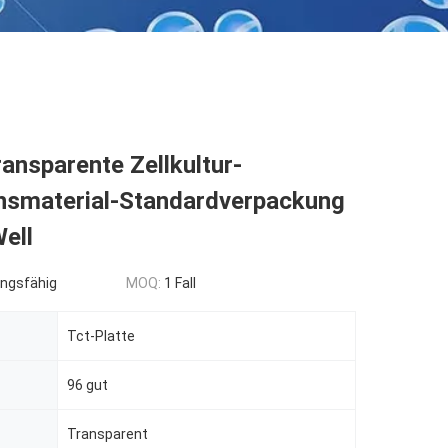
ransparente Zellkultur-
hsmaterial-Standardverpackung
ell
ngsfähig
MOQ:
1 Fall
Tct-Platte
96 gut
Transparent