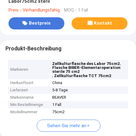
Labor75cm2 steril
Preis：Verhandlungsfähig
MOQ：1 Fall
Bestpreis
Kontakt
Produkt-Beschreibung
,
Zellkulturflasche des Labor 75cm2
Flasche BIBER-Elementaroperation
Markieren
sterile 75 cm2
,
Zellkulturflasche TCT 75cm2
Herkunftsort
China
Lieferzeit
5-8 Tage
Markenname
BEAVER
Min Bestellmenge
1 Fall
Modellnummer
75cm2
Sehen Sie mehr an