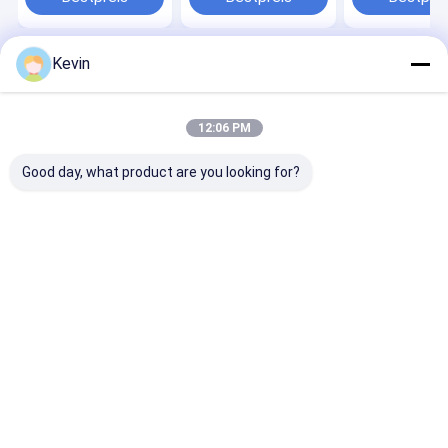
PS
Kevin
Startseite
Über uns
Kontakt
Desktop Site
Sitemap
Privacy Policy
Qualität
Silikon-magnetische Perlen
China Fabrik.Copyright © 2026
12:06 PM
BEAVER Biomedical Engineering Co., LTD.. All Rights Reserved.
Good day, what product are you looking for?
Haus
Produkte
Videos