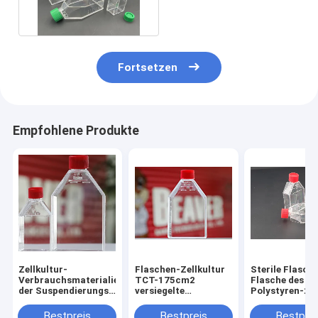
Fortsetzen
Empfohlene Produkte
Zellkultur-
Flaschen-Zellkultur
Sterile Flasch
Verbrauchsmaterialien
TCT-175cm2
Flasche des
der Suspendierungs-
versiegelte
Polystyren-2
Zellkultur-Flaschen-
Zellkultur-
versiegelte Zel
25cm2
Verbrauchsmaterialien
Bestpreis
Bestpreis
Bestprei