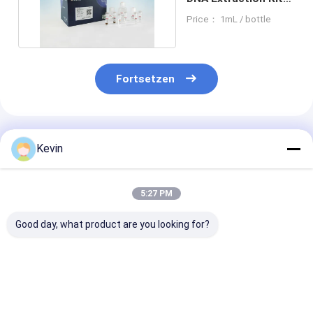
Genetic Test
Price： 1mL / bottle
Fortsetzen
Empfohlene Produkte
Kevin
5:27 PM
Good day, what product are you looking for?
BeaverBeadsTM
BeaverBeads™
BeaverBeadsT
Nucleic Acid Kit PCR
Nucleic Acid
/ RNA Blut
Reagenz zur
Extraction And
Nukleinsäure
Reinigung von DNA
Purification Kit
Extraktion