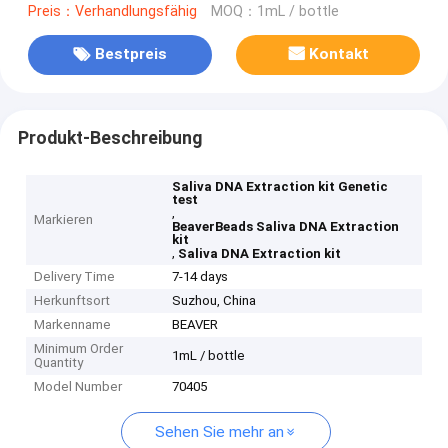
Preis：Verhandlungsfähig
MOQ：1mL / bottle
Bestpreis
Kontakt
Produkt-Beschreibung
Saliva DNA Extraction kit Genetic
test
,
Markieren
BeaverBeads Saliva DNA Extraction
kit
,
Saliva DNA Extraction kit
Delivery Time
7-14 days
Herkunftsort
Suzhou, China
Markenname
BEAVER
Minimum Order
1mL / bottle
Quantity
Model Number
70405
Sehen Sie mehr an