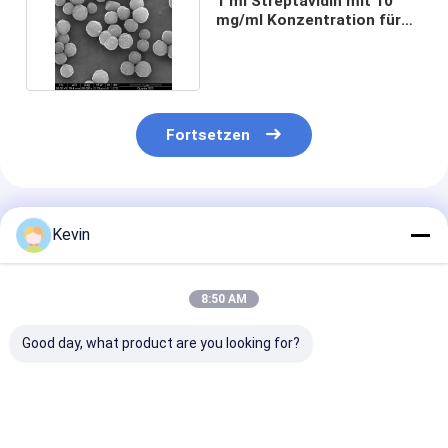
1 ml Streptavidin mit 10
mg/ml Konzentration für
immune Entdeckung
Fortsetzen
Empfohlene Produkte
Kevin
8:50 AM
Good day, what product are you looking for?
BeaverBeads Maus
Laboratoriums-
100 ml Strepta
CD4 Zell-Isolierungs-
Beberbeads-Maus
300 Nanomete