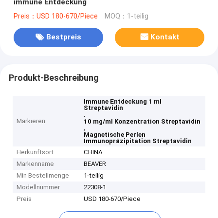
immune Entdeckung
Preis：USD 180-670/Piece
MOQ：1-teilig
Bestpreis
Kontakt
Produkt-Beschreibung
Immune Entdeckung 1 ml
Streptavidin
,
Markieren
10 mg/ml Konzentration Streptavidin
,
Magnetische Perlen
Immunopräzipitation Streptavidin
Herkunftsort
CHINA
Markenname
BEAVER
Min Bestellmenge
1-teilig
Modellnummer
22308-1
Preis
USD 180-670/Piece