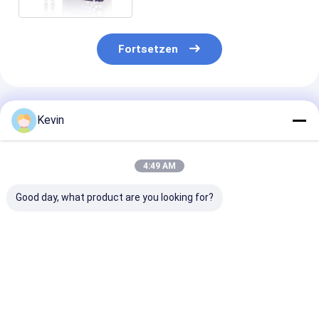
Fortsetzen
Empfohlene Produkte
Kevin
4:49 AM
Good day, what product are you looking for?
BeaverBeads Maus
100 ml Streptavidin
1 ΜM BeaverB
CD4 Zell-Isolierungs-
300 Nanometer
Streptavidin 
Kit CE-zertifiziert
kombinieren
für leistungsf
für Laborforschung
biologische DNA-
markieren und
Probe in der
gefangennehm
Bestpreis
Bestpreis
Bestprei
Hybridation für
schnell