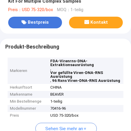
Kit For Multiple Complex Samples
Preis：USD 75-320/box
MOQ：1-teilig
Bestpreis
Kontakt
Produkt-Beschreibung
FDA-Virenrns-DNA-
Extraktionsausrüstung
,
Markieren
Vor gefüllte Viren-DNA-RNS
Ausrüstung
,
96 Rxns Viren-DNA-RNS Ausrüstung
Herkunftsort
CHINA
Markenname
BEAVER
Min Bestellmenge
1-teilig
Modellnummer
70416-96
Preis
USD 75-320/box
Sehen Sie mehr an