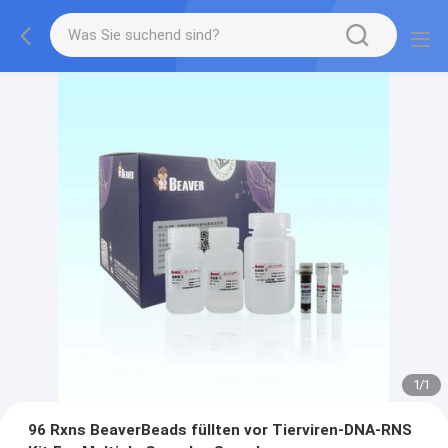
1
/
1
96 Rxns BeaverBeads füllten vor Tierviren-DNA-RNS