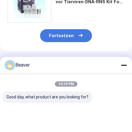
vor Tierviren-DNA-RNS Kit For
Multiple Complex Samples
Fortsetzen
Empfohlene Produkte
Beaver
10:19 PM
Good day, what product are you looking for?
BeaverBeadsTM
BeaverBeads™
BeaverBeadsT
Nucleic Acid Kit PCR
Nucleic Acid
/ RNA Blut
Reagenz zur
Extraction And
Nukleinsäure