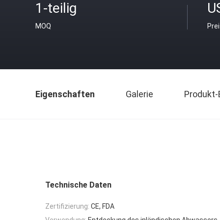
1-teilig
U
MOQ
Pre
Eigenschaften
Galerie
Produkt-
Technische Daten
Zertifizierung:
CE, FDA
Verwendung:
Entdeckung des inländischen Abwassers