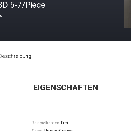
SD 5-7/Piece
is
Beschreibung
EIGENSCHAFTEN
Beispielkosten:
Frei
Soem:
Unterstützung