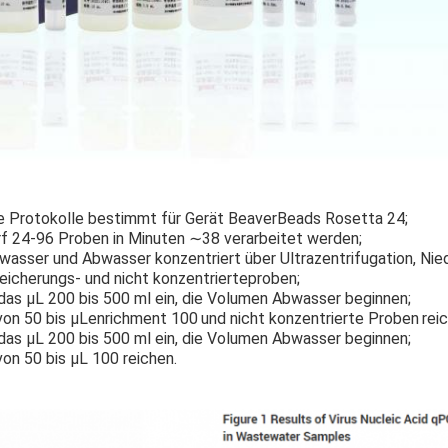
te Protokolle bestimmt für Gerät BeaverBeads Rosetta 24;
rf 24-96 Proben in Minuten ∼38 verarbeitet werden;
asser und Abwasser konzentriert über Ultrazentrifugation, Nieder
eicherungs- und nicht konzentrierteproben;
das µL 200 bis 500 ml ein, die Volumen Abwasser beginnen;
 von 50 bis µLenrichment 100
und nicht konzentrierte Proben
rei
das µL 200 bis 500 ml ein, die Volumen Abwasser beginnen;
von 50 bis µL 100 reichen.