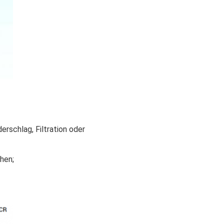
schlag, Filtration oder 
chen
;