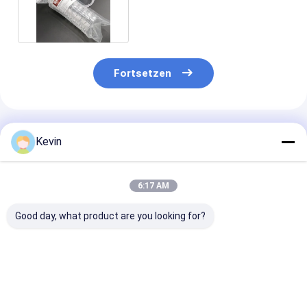
Verbrauchsmaterial-Gewebe-
Kultur TCT
Fortsetzen
Empfohlene Produkte
Kevin
6:17 AM
Good day, what product are you looking for?
Zellkultur-
Zellkultur-Flasche
Flaschen-Zellk
Verbrauchsmaterialien
TCT-Flaschen-
TCT-175cm2
der Suspendierungs-
Entlüftung des
versiegelte
Zellkultur-Flaschen-
Labor75cm2 steril
Zellkultur-