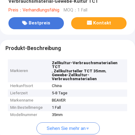
Verbrauchsmaterial-Gewebe-Kultur TCT
Preis：Verhandlungsfähig
MOQ：1 Fall
Bestpreis
Kontakt
Produkt-Beschreibung
Zellkultur-Verbrauchsmaterialien
TCT
Markieren
,
,
Zellkulturteller TCT 35mm
Gewebe-Zellkultur-
Verbrauchsmaterialien
Herkunftsort
China
Lieferzeit
5-8 Tage
Markenname
BEAVER
Min Bestellmenge
1 Fall
Modellnummer
35mm
Sehen Sie mehr an