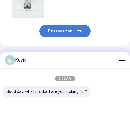
μm 10% Volumen-Verhältnis 100
ml
Fortsetzen
Empfohlene Produkte
Kevin
9:09 AM
Good day, what product are you looking for?
30-150 Mikron
30-150 μm Agarose
Magnetische P
Magnetkugeln
Strep-tag II
Proteinreinigu
Proteinreinigung
Proteinreinigung
schneller
Kostenlose Probe
Magbeads Kit 10%
magnetischer