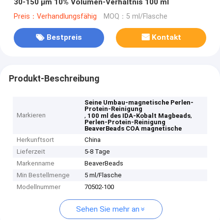
30-150 μm 10% Volumen-Verhältnis 100 ml
Preis：Verhandlungsfähig
MOQ：5 ml/Flasche
Bestpreis
Kontakt
Produkt-Beschreibung
Seine Umbau-magnetische Perlen-
Protein-Reinigung
Markieren
,
,
100 ml des IDA-Kobalt Magbeads
Perlen-Protein-Reinigung
BeaverBeads COA magnetische
Herkunftsort
China
Lieferzeit
5-8 Tage
Markenname
BeaverBeads
Min Bestellmenge
5 ml/Flasche
Modellnummer
70502-100
Sehen Sie mehr an