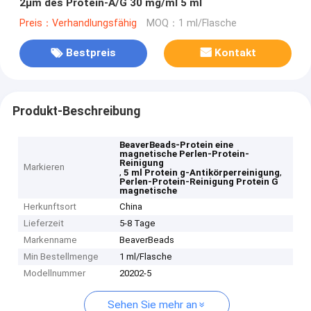
2μm des Protein-A/G 30 mg/ml 5 ml
Preis：Verhandlungsfähig
MOQ：1 ml/Flasche
Bestpreis
Kontakt
Produkt-Beschreibung
BeaverBeads-Protein eine
magnetische Perlen-Protein-
Reinigung
Markieren
,
,
5 ml Protein g-Antikörperreinigung
Perlen-Protein-Reinigung Protein G
magnetische
Herkunftsort
China
Lieferzeit
5-8 Tage
Markenname
BeaverBeads
Min Bestellmenge
1 ml/Flasche
Modellnummer
20202-5
Sehen Sie mehr an