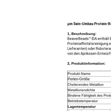
μm Sein-Umbau Protein-Re
1, Beschreibung:
BeaverBeads™ IDA enthält B
Proteinaffinitätsreinigung
Lieferanten) oder Roboter
von den Aprikosen-Entwürfe
2, Produktinformation:
Produkt-Name
Perlen-Größe
Chelierendes Metallion
Metallionendichte
Bindene Fähigkeit des Prot
Betriebstemperatur
Lagertemperatur