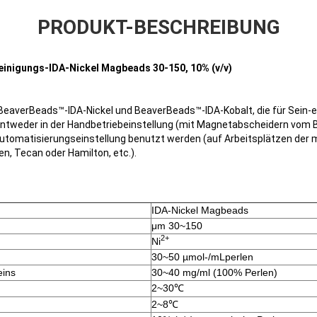
PRODUKT-BESCHREIBUNG
inigungs-IDA-Nickel Magbeads 30-150, 10% (v/v)
eaverBeads™-IDA-Nickel und BeaverBeads™-IDA-Kobalt, die für Sein-et
 entweder in der Handbetriebeinstellung (mit Magnetabscheidern vom 
automatisierungseinstellung benutzt werden (auf Arbeitsplätzen de
n, Tecan oder Hamilton, etc.).
IDA-Nickel Magbeads
μm 30~150
2+
Ni
30~50 µmol-/mLperlen
eins
30~40 mg/ml (100% Perlen)
2~30℃
2~8℃