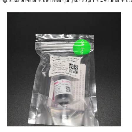
magnetischer Perlen-Protein-Reinigung 30-150 μm 10% Volumen-Proz