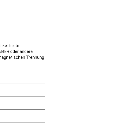
ikettierte
BIBER oder andere
r magnetischen Trennung