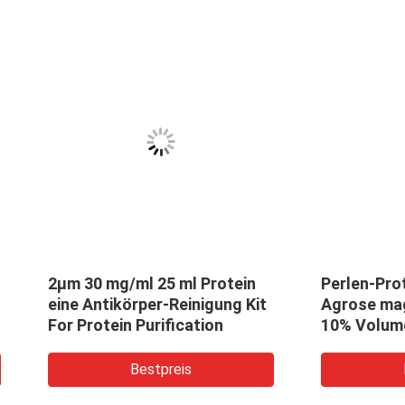
tische Perlen Agrose-
150 μm magnetisches
n G für Protein-
Volumen-Verhältnis der
gung 30 μm 500 ml
Perlen-Protein-Reinigu
10% 5 ml
Bestpreis
Bestpreis