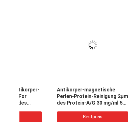
ein
Perlen-Protein-Reinigung 30
Magne
g Kit
Agrose magnetisches μm
Protei
10% Volumen-Verhältnis 100
Reini
ml
Bestpreis