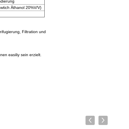
ndierung
swtich Äthanol 20%V/V)
fugierung, Filtration und
n easiliy sein erzielt.