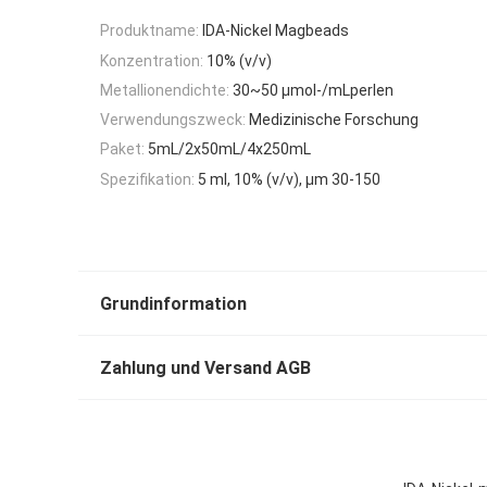
Produktname:
IDA-Nickel Magbeads
Konzentration:
10% (v/v)
Metallionendichte:
30~50 μmol-/mLperlen
Verwendungszweck:
Medizinische Forschung
Paket:
5mL/2x50mL/4x250mL
Spezifikation:
5 ml, 10% (v/v), μm 30-150
Grundinformation
Zahlung und Versand AGB