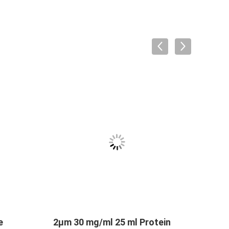
tein-Reinigung 30
Magnetische Perlen Agrose-