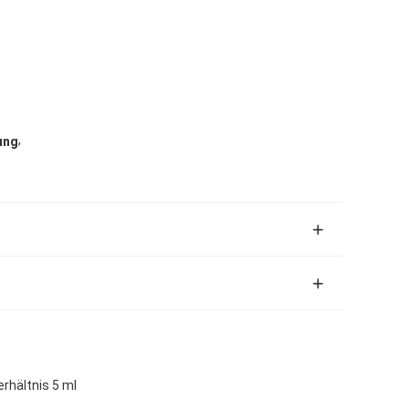
,
ung
hältnis 5 ml