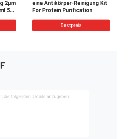
gnetisches μm
Protein G für Protein-
n-Verhältnis 100
Reinigung 30 μm 500 ml
Bestpreis
Bestpreis
F