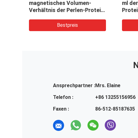
gung Kit For
Perlen-Protein-Reinigung 2μm
fication des
des Protein-A/G 30 mg/ml 5
ml
estpreis
Bestpreis
N
Ansprechpartner :
Mrs. Elaine
Telefon :
+86 13255156956
Faxen :
86-512-85187635