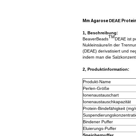
Μm Agarose
DEAE
Protein
1, Beschreibung:
TM
BeaverBeads
DEAE ist p
Nukleinsäure/in der Trennu
(DEAE) derivatisiert und ne
indem man die Salzkonzentr
2, Produktinformation:
Produkt-Name
Perlen-Größe
Ionenaustauschart
Ionenaustauschkapazität
Protein-Bindefähigkeit (mg/
Suspendierungskonzentrati
Bindener Puffer
Eluierungs-Puffer
Speicherpuffer