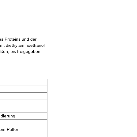
es Proteins und der
it diethylaminoethanol
eßen, bis freigegeben,
ndierung
nem Puffer