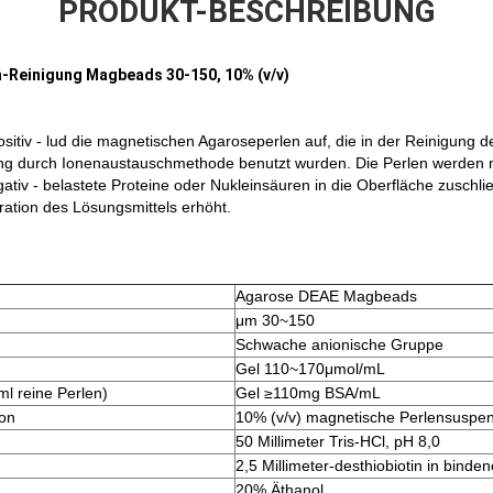
PRODUKT-BESCHREIBUNG
-Reinigung Magbeads 30-150, 10% (v/v)
ositiv - lud die magnetischen Agaroseperlen auf, die in der Reinigung d
ng durch Ionenaustauschmethode benutzt wurden. Die Perlen werden m
gativ - belastete Proteine oder Nukleinsäuren in die Oberfläche zuschli
ation des Lösungsmittels erhöht.
Agarose DEAE Magbeads
μm 30~150
Schwache anionische Gruppe
Gel 110~170μmol/mL
ml reine Perlen)
Gel ≥110mg BSA/mL
on
10% (v/v) magnetische Perlensuspe
50 Millimeter Tris-HCl, pH 8,0
2,5 Millimeter-desthiobiotin in binde
20% Äthanol