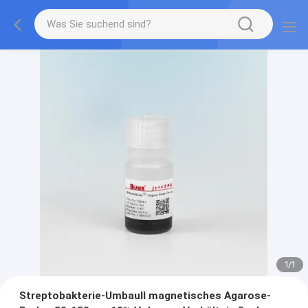
1
/
1
Streptobakterie-UmbauⅡ magnetisches Agarose-