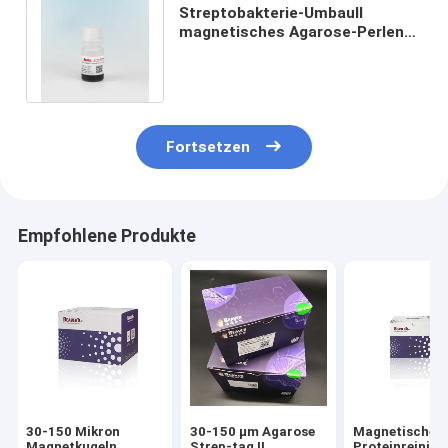
Streptobakterie-UmbauⅡ
magnetisches Agarose-Perlen
30-150 μm 10% Volumen-
Verhältnis 5 ml
Fortsetzen
Empfohlene Produkte
30-150 Mikron
30-150 μm Agarose
Magnetische P
Magnetkugeln
Strep-tag II
Proteinreinigu