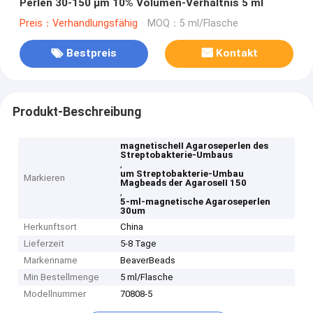
Perlen 30-150 μm 10% Volumen-Verhältnis 5 ml
Preis：Verhandlungsfähig
MOQ：5 ml/Flasche
Bestpreis
Kontakt
Produkt-Beschreibung
magnetischeⅡ Agaroseperlen des
Streptobakterie-Umbaus
,
um Streptobakterie-Umbau
Markieren
Magbeads der AgaroseⅡ 150
,
5-ml-magnetische Agaroseperlen
30um
Herkunftsort
China
Lieferzeit
5-8 Tage
Markenname
BeaverBeads
Min Bestellmenge
5 ml/Flasche
Modellnummer
70808-5