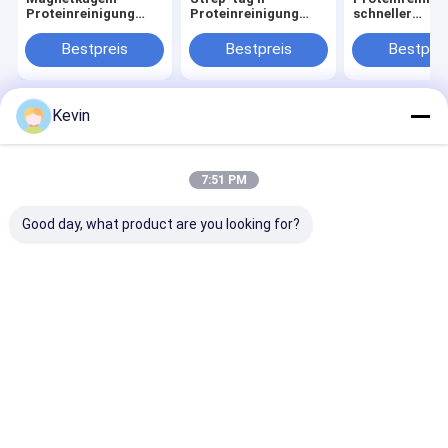
Proteinreinigung
Proteinreinigung
schneller
Kostenlose Probe
Magbeads Kit 10%
magnetischer
Volumenverhältnis
Reaktion und 
Bestpreis
Bestpreis
Bestprei
Heparindichte
Kevin
Startseite
Über uns
Kontakt
Desktop Site
Sitemap
Privacy Policy
Qualität
Silikon-magnetische Perlen
China Fabrik.Copyright © 2026
7:51 PM
BEAVER Biomedical Engineering Co., LTD.. All Rights Reserved.
Good day, what product are you looking for?
Haus
Produkte
Videos