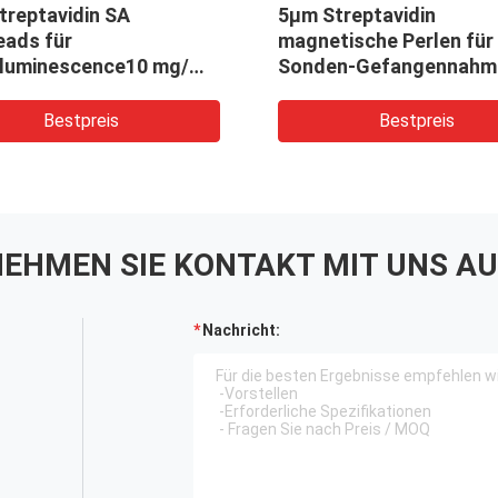
magnetische Perlen 300nm
2.8μm S
Streptavidin für
magneti
10
Chemiluminescence10 mg/ml
Chemol
10 ml
sortier
Bestpreis
EHMEN SIE KONTAKT MIT UNS AU
Nachricht: