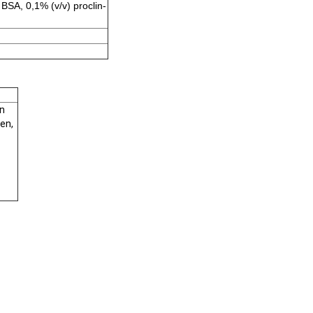
BSA, 0,1% (v/v) proclin-
nn
gen,