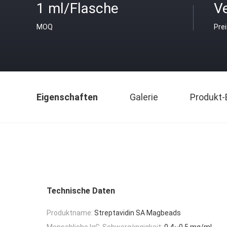
1 ml/Flasche
V
MOQ
Pre
Eigenschaften
Galerie
Produkt-
Technische Daten
Produktname:
Streptavidin SA Magbeads
Menschliche IgG-Schwergängigkeit:
0.4~0.5 mg/ml