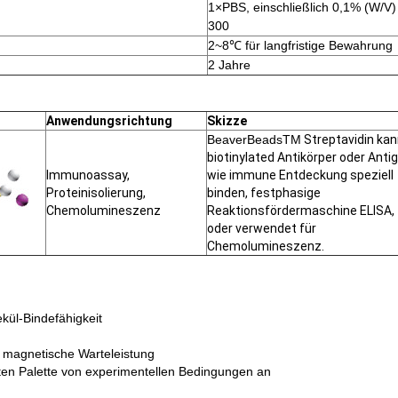
1×PBS, einschließlich 0,1% (W/V) 
300
2~8℃ für langfristige Bewahrung
2 Jahre
Anwendungsrichtung
Skizze
BeaverBeadsTM
Streptavidin ka
biotinylated Antikörper oder Anti
Immunoassay,
wie immune Entdeckung speziell
Proteinisolierung,
binden, festphasige
Chemolumineszenz
Reaktionsfördermaschine ELISA,
oder verwendet für
Chemolumineszenz.
kül-Bindefähigkeit
e magnetische Warteleistung
iten Palette von experimentellen Bedingungen an