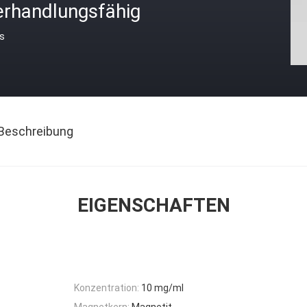
erhandlungsfähig
is
Beschreibung
EIGENSCHAFTEN
Konzentration:
10 mg/ml
Magnetkern:
Magnetit