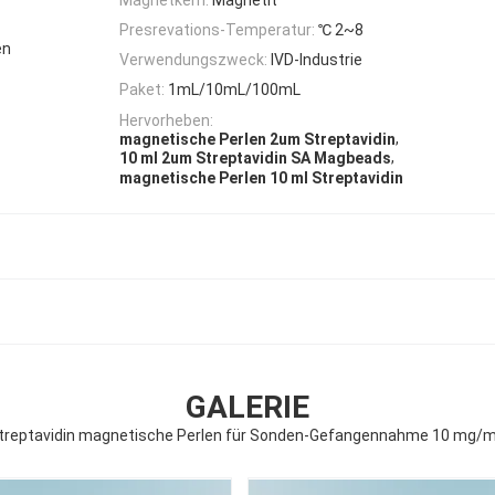
Presrevations-Temperatur:
℃ 2~8
en
Verwendungszweck:
IVD-Industrie
Paket:
1mL/10mL/100mL
Hervorheben:
,
magnetische Perlen 2um Streptavidin
,
10 ml 2um Streptavidin SA Magbeads
magnetische Perlen 10 ml Streptavidin
GALERIE
reptavidin magnetische Perlen für Sonden-Gefangennahme 10 mg/m