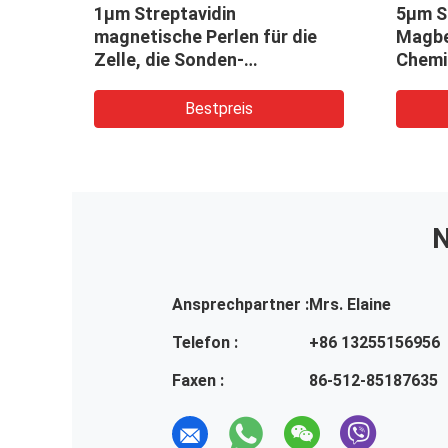
ptavidin SA
5μm Streptavidin
s für
magnetische Perlen für
minescence10 mg/ml
Sonden-Gefangennahme 
mg/ml 100 ml
Bestpreis
Bestpreis
N
Ansprechpartner :
Mrs. Elaine
Telefon :
+86 13255156956
Faxen :
86-512-85187635