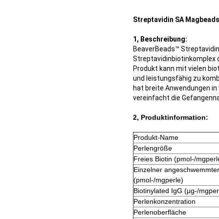
Streptavidin SA Magbeads
1, Beschreibung:
BeaverBeads™ Streptavidin k
Streptavidinbiotinkomplex 
Produkt kann mit vielen bio
und leistungsfähig zu kombi
hat breite Anwendungen in 
vereinfacht die Gefangenn
2, Produktinformation:
Produkt-Name
Perlengröße
Freies Biotin (pmol-/mgperl
Einzelner angeschwemmter O
(pmol-/mgperle)
Biotinylated IgG (μg-/mgper
Perlenkonzentration
Perlenoberfläche