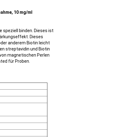
nahme, 10 mg/ml
speziell binden. Dieses ist
tärkungseffekt. Dieses
oder anderem Biotin leicht
en streptavidin und Biotin
d von magnetischen Perlen
ted für Proben.