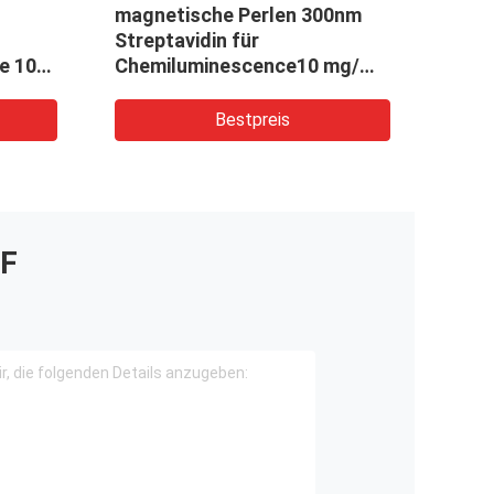
treptavidin
2μm Streptavidin SA
sche Perlen für
Magbeads für
umineszenz-Zelldas
Chemolumineszenz 10 m
en
1 ml
Bestpreis
Bestpreis
F