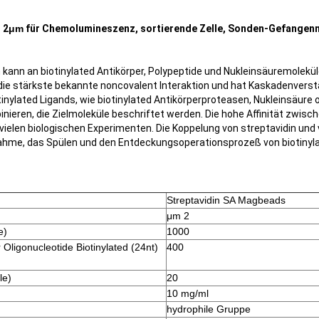
 2
μm
für Chemolumineszenz, sortierende Zelle, Sonden-Gefangen
ann an biotinylated Antikörper, Polypeptide und Nukleinsäuremoleküle 
die stärkste bekannte noncovalent Interaktion und hat Kaskadenvers
tinylated Ligands, wie biotinylated Antikörperproteasen, Nukleinsäure 
nieren, die Zielmoleküle beschriftet werden. Die hohe Affinität zwisch
vielen biologischen Experimenten. Die Koppelung von streptavidin un
ahme, das Spülen und den Entdeckungsoperationsprozeß von biotinyla
Streptavidin SA Magbeads
μm 2
e)
1000
ligonucleotide Biotinylated (24nt)
400
le)
20
10 mg/ml
hydrophile Gruppe