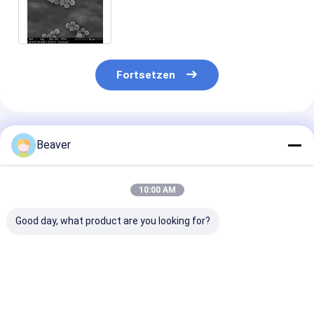
Sonden-Gefangennahme 10
mg/ml 100 ml ein
Fortsetzen
Empfohlene Produkte
Beaver
10:00 AM
Good day, what product are you looking for?
20% 10 - 30μM
10-30μm Agrose
2μm Streptavi
Agrose Streptavidin
magnetisches
magnetische P
Magnetic Perlen für
Streptavidin bördelt
für Sonden-
Biotinylated IgG 50
20% für Biotinylated
Gefangennahm