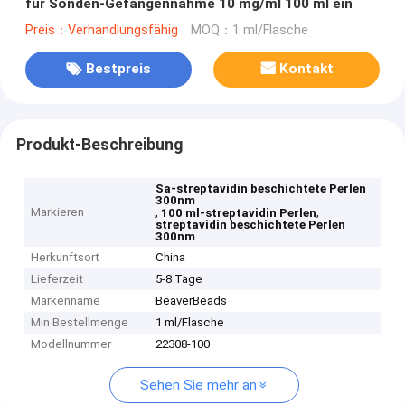
für Sonden-Gefangennahme 10 mg/ml 100 ml ein
Preis：Verhandlungsfähig
MOQ：1 ml/Flasche
Bestpreis
Kontakt
Produkt-Beschreibung
Sa-streptavidin beschichtete Perlen
300nm
Markieren
,
,
100 ml-streptavidin Perlen
streptavidin beschichtete Perlen
300nm
Herkunftsort
China
Lieferzeit
5-8 Tage
Markenname
BeaverBeads
Min Bestellmenge
1 ml/Flasche
Modellnummer
22308-100
Sehen Sie mehr an