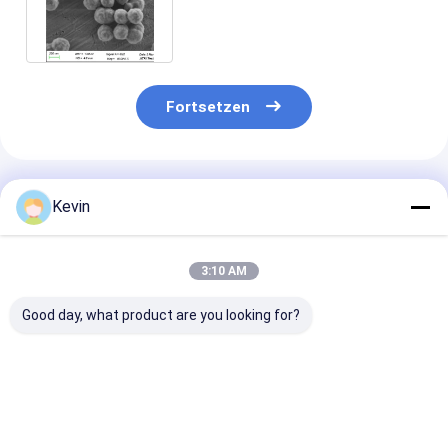
Extraktion PC 300nm 50 mg/ml
10 ml
Fortsetzen
Empfohlene Produkte
Kevin
3:10 AM
Good day, what product are you looking for?
BeaverBeads
BeaverBeads Total
BeaverBeadsT
Magrose DEAE
Aflatoxin Reinigung
DYKDDDDK
magnetische Perlen
Kit mit Fe3O4
Magnetkugeln
magnetische Perlen