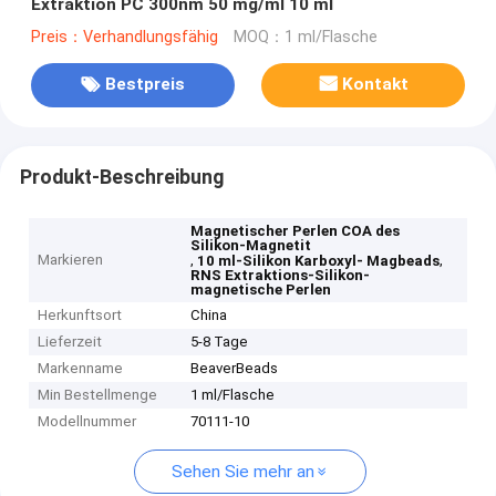
Extraktion PC 300nm 50 mg/ml 10 ml
Preis：Verhandlungsfähig
MOQ：1 ml/Flasche
Bestpreis
Kontakt
Produkt-Beschreibung
Magnetischer Perlen COA des
Silikon-Magnetit
Markieren
,
,
10 ml-Silikon Karboxyl- Magbeads
RNS Extraktions-Silikon-
magnetische Perlen
Herkunftsort
China
Lieferzeit
5-8 Tage
Markenname
BeaverBeads
Min Bestellmenge
1 ml/Flasche
Modellnummer
70111-10
Sehen Sie mehr an