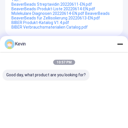
BeaverBeads Streptavidin 20220611-EN.pdf
BeaverBeads-Produkt-Liste 20220614-EN.pdf
Molekulare Diagnosen 20220614-EN.pdf BeaverBeads
BeaverBeads für Zellisolierung 20220613-EN.pdf
BIBER Produkt-Katalog V1.4.pdf
BIBER Verbrauchsmaterialien Catalog.pdf
Kevin
Recommended Products
10:57 PM
Good day, what product are you looking for?
5μm Streptavidin SA
Immunoassay und
Einzelne Prob
Magbeads für
Gefangennahme 2,8
automatisiert
Sonden-
μM BeaverBeads
Nukleinsäure-
Gefangennahme 10
Streptavidin Fors
Reinigungs-S
mg/ml 1 ml
BeaverDevice
Anfrage absenden
Anfrage absenden
Anfrage abs
Rosetta 24D